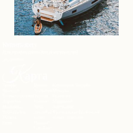
Купить яхту
Для профессионалов и мечтателей
подробнее
К
арта
Греция
Италия
Карибский бассейн
Франция
Хорватия
Мексика
Великобритания
Турция
Бразилия
Норвегия
Багамы
Маврикий
Мальдивы
Куба
Австралия
Португалия
Занзибар
Французская Полинезия
Мальта
Белиз
Новая Зеландия
Кипр
Панама
Сан-Блас