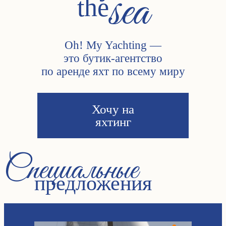
sea
the
Oh! My Yachting —
это бутик-агентство
по аренде яхт по всему миру
Хочу на
яхтинг
Специальные
предложения