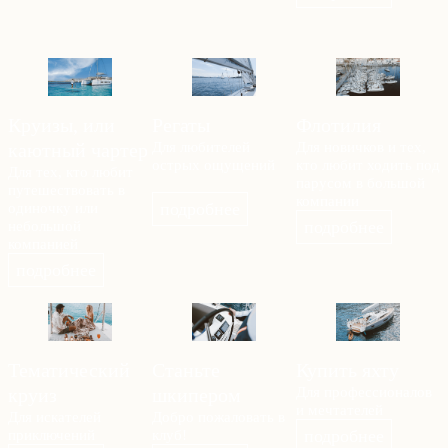
Круизы, или
Регаты
Флотилия
каютный чартер
Для любителей
Для новичков и тех,
острых ощущений
кто любит ходить под
Для тех, кто любит
парусом в большой
путешествовать в
компании
подробнее
одиночку или
подробнее
небольшой
компанией
подробнее
Тематический
Станьте
Купить яхту
круиз
шкипером
Для профессионалов
и мечтателей
Для искателей
Добро пожаловать в
подробнее
приключений
клуб!