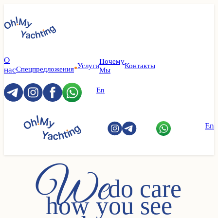
О
Почему
Услуги
Контакты
●
нас
Спецпредложения
Мы
En
En
We
do сare
how you see