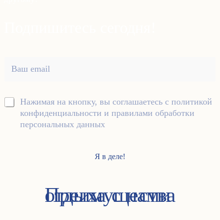
Подпишитесь сегодня!
В
а
ш
e
П
Нажимая на кнопку, вы соглашаетесь с политикой
m
о
a
конфиденциальности и правилами обработки
л
i
персональных данных
и
l
т
*
и
Я в деле!
к
а
к
Преимущества
отдыха с нами
о
н
ф