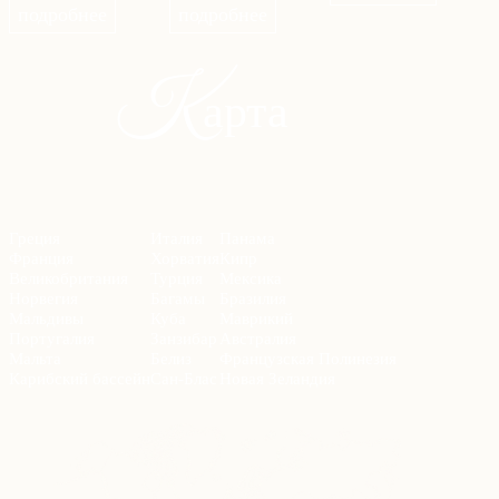
подробнее
подробнее
К
арта
Греция
Италия
Панама
Франция
Хорватия
Кипр
Великобритания
Турция
Мексика
Норвегия
Багамы
Бразилия
Мальдивы
Куба
Маврикий
Португалия
Занзибар
Австралия
Мальта
Белиз
Французская Полинезия
Карибский бассейн
Сан-Блас
Новая Зеландия