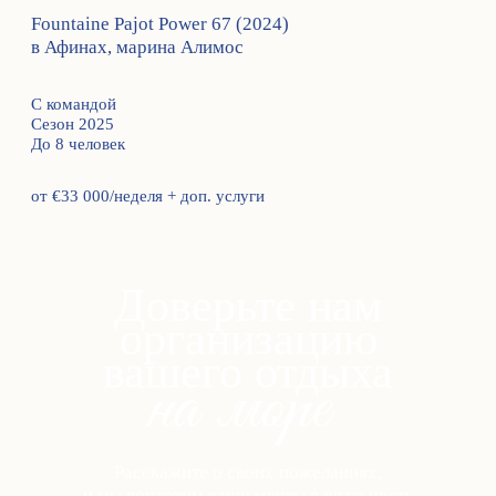
Fountaine Pajot Power 67 (2024)
в Афинах, марина Алимос
С командой
Сезон 2025
До 8 человек
от €33 000/неделя + доп. услуги
Доверьте нам
организацию
вашего отдыха
на море
Расскажите о своих пожеланиях,
и мы воплотим ваши мечты в реальность